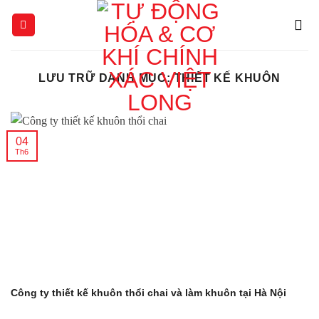
Chuyển
đến
nội
dung
LƯU TRỮ DANH MỤC:
THIẾT KẾ KHUÔN
04
Th6
Công ty thiết kế khuôn thổi chai và làm khuôn tại Hà Nội