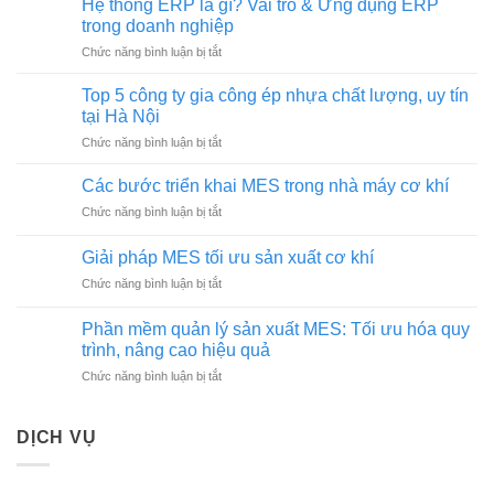
Hệ thống ERP là gì? Vai trò & Ứng dụng ERP
trong doanh nghiệp
ở
Chức năng bình luận bị tắt
Hệ
thống
Top 5 công ty gia công ép nhựa chất lượng, uy tín
ERP
tại Hà Nội
là
ở
Chức năng bình luận bị tắt
gì?
Top
Vai
5
trò
Các bước triển khai MES trong nhà máy cơ khí
công
&
ở
Chức năng bình luận bị tắt
ty
Ứng
Các
gia
dụng
bước
công
Giải pháp MES tối ưu sản xuất cơ khí
ERP
triển
ép
trong
ở
Chức năng bình luận bị tắt
khai
nhựa
doanh
Giải
MES
chất
nghiệp
pháp
trong
Phần mềm quản lý sản xuất MES: Tối ưu hóa quy
lượng,
MES
nhà
trình, nâng cao hiệu quả
uy
tối
máy
tín
ở
Chức năng bình luận bị tắt
ưu
cơ
tại
Phần
sản
khí
Hà
mềm
xuất
Nội
quản
cơ
DỊCH VỤ
lý
khí
sản
xuất