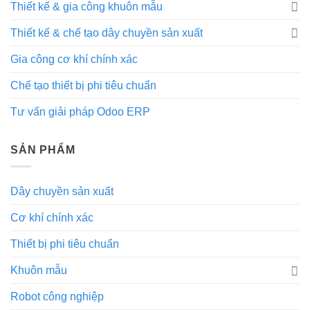
Thiết kế & gia công khuôn mẫu
MES:
Tối
Thiết kế & chế tạo dây chuyền sản xuất
ưu
hóa
quy
Gia công cơ khí chính xác
trình,
nâng
Chế tạo thiết bị phi tiêu chuẩn
cao
hiệu
Tư vấn giải pháp Odoo ERP
quả
SẢN PHẨM
Dây chuyền sản xuất
Cơ khí chính xác
Thiết bị phi tiêu chuẩn
Khuôn mẫu
Robot công nghiệp