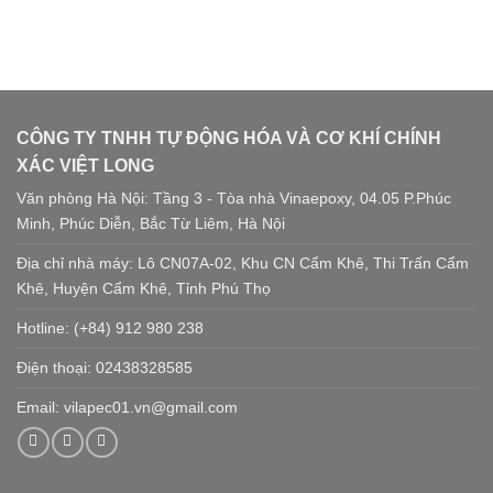
CÔNG TY TNHH TỰ ĐỘNG HÓA VÀ CƠ KHÍ CHÍNH
XÁC VIỆT LONG
Văn phòng Hà Nội: Tầng 3 - Tòa nhà Vinaepoxy, 04.05 P.Phúc
Minh, Phúc Diễn, Bắc Từ Liêm, Hà Nội
Địa chỉ nhà máy: Lô CN07A-02, Khu CN Cẩm Khê, Thi Trấn Cẩm
Khê, Huyện Cẩm Khê, Tỉnh Phú Thọ
Hotline: (+84) 912 980 238
Điện thoại: 02438328585
Email: vilapec01.vn@gmail.com