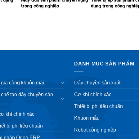
ết dạng
Máy đùn sản phẩm chuyên dụng
Thiết bị ép sản phẩm 
trong công nghiệp
dụng trong công nghiệ
DANH MỤC SẢN PHẨM
& gia công khuôn mẫu
Dây chuyền sản xuất
& chế tạo dây chuyền sản
Cơ khí chính xác
Thiết bị phi tiêu chuẩn
cơ khí chính xác
Khuôn mẫu
iết bị phi tiêu chuẩn
Robot công nghiệp
ải pháp Odoo ERP