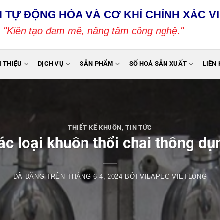
 TỰ ĐỘNG HÓA VÀ CƠ KHÍ CHÍNH XÁC V
"Kiến tạo đam mê, nâng tầm công nghệ."
I THIỆU
DỊCH VỤ
SẢN PHẨM
SỐ HOÁ SẢN XUẤT
LIÊN 
THIẾT KẾ KHUÔN
,
TIN TỨC
ác loại khuôn thổi chai thông dụ
ĐÃ ĐĂNG TRÊN
THÁNG 6 4, 2024
BỞI
VILAPEC VIETLONG