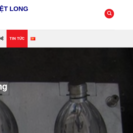
IỆT LONG
HỆ
TIN TỨC
ng