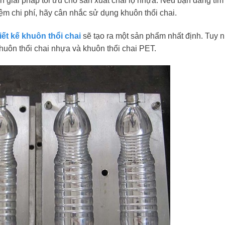
h giải pháp tối ưu cho sản xuất chai lọ nhựa. Nếu bạn đang tìm
ệm chi phí, hãy cân nhắc sử dụng khuôn thổi chai.
iết kế khuôn thổi chai
sẽ tạo ra một sản phẩm nhất định. Tuy n
huôn thổi chai nhựa và khuôn thổi chai PET.