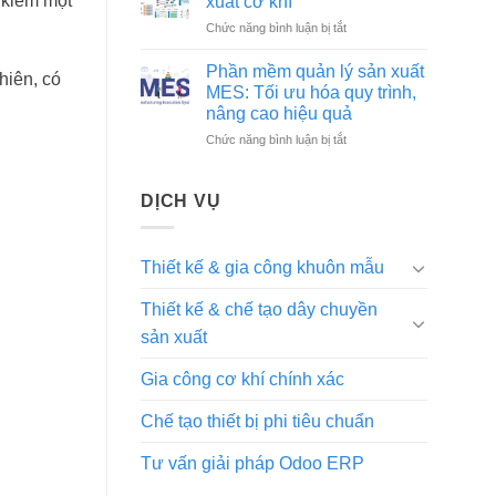
 kiếm một
xuất cơ khí
khai
chất
ở
Chức năng bình luận bị tắt
MES
lượng,
Giải
trong
uy
pháp
nhà
Phần mềm quản lý sản xuất
tín
hiên, có
MES
máy
MES: Tối ưu hóa quy trình,
tại
tối
cơ
Hà
nâng cao hiệu quả
ưu
khí
Nội
ở
Chức năng bình luận bị tắt
sản
Phần
xuất
mềm
cơ
quản
khí
DỊCH VỤ
lý
sản
xuất
Thiết kế & gia công khuôn mẫu
MES:
Tối
Thiết kế & chế tạo dây chuyền
ưu
hóa
sản xuất
quy
trình,
Gia công cơ khí chính xác
nâng
cao
Chế tạo thiết bị phi tiêu chuẩn
hiệu
quả
Tư vấn giải pháp Odoo ERP