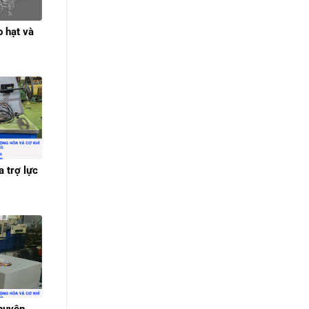
o hạt và
a trợ lực