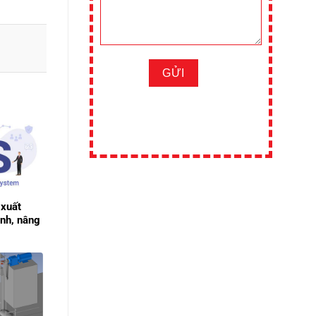
 xuất
ình, nâng