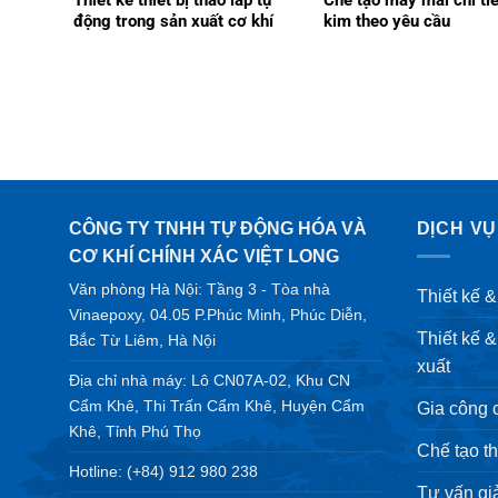
Thiết kế thiết bị tháo lắp tự
Chế tạo máy mài chi ti
động trong sản xuất cơ khí
kim theo yêu cầu
CÔNG TY TNHH TỰ ĐỘNG HÓA VÀ
DỊCH VỤ
CƠ KHÍ CHÍNH XÁC VIỆT LONG
Văn phòng Hà Nội: Tầng 3 - Tòa nhà
Thiết kế 
Vinaepoxy, 04.05 P.Phúc Minh, Phúc Diễn,
Thiết kế 
Bắc Từ Liêm, Hà Nội
xuất
Địa chỉ nhà máy: Lô CN07A-02, Khu CN
Cẩm Khê, Thi Trấn Cẩm Khê, Huyện Cẩm
Gia công 
Khê, Tỉnh Phú Thọ
Chế tạo th
Hotline: (+84) 912 980 238
Tư vấn gi