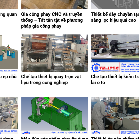
ổng quan
Gia công phay CNC và truyền
Thiết kế dây chuyền tạ
thống – Tất tần tật về phương
sàng lọc hiệu quả cao
pháp gia công phay
p ép nhũ
Chế tạo thiết bị quay trộn vật
Chế tạo thiết bị kiểm tr
liệu trong công nghiệp
lái ô tô