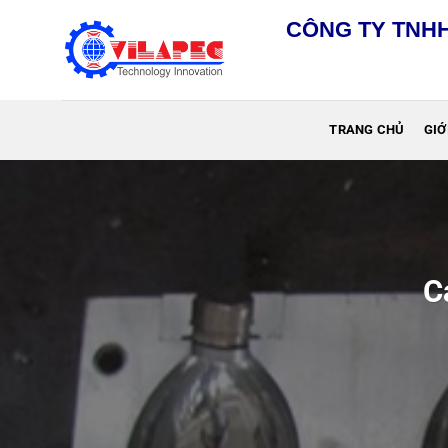
Chuyển
CÔNG TY TNHH
đến
nội
dung
TRANG CHỦ
GIỚ
C