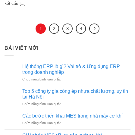
kết cấu [...]
1
2
3
4
BÀI VIẾT MỚI
Hệ thống ERP là gì? Vai trò & Ứng dụng ERP
trong doanh nghiệp
ở
Chức năng bình luận bị tắt
Hệ
thống
Top 5 công ty gia công ép nhựa chất lượng, uy tín
ERP
tại Hà Nội
là
ở
Chức năng bình luận bị tắt
gì?
Top
Vai
5
trò
Các bước triển khai MES trong nhà máy cơ khí
công
&
ở
Chức năng bình luận bị tắt
ty
Ứng
Các
gia
dụng
bước
công