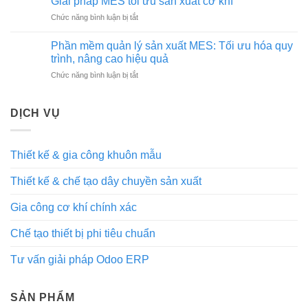
Giải pháp MES tối ưu sản xuất cơ khí
ERP
triển
ép
trong
ở
Chức năng bình luận bị tắt
khai
nhựa
doanh
Giải
MES
chất
nghiệp
pháp
trong
Phần mềm quản lý sản xuất MES: Tối ưu hóa quy
lượng,
MES
nhà
trình, nâng cao hiệu quả
uy
tối
máy
tín
ở
Chức năng bình luận bị tắt
ưu
cơ
tại
Phần
sản
khí
Hà
mềm
xuất
Nội
quản
cơ
DỊCH VỤ
lý
khí
sản
xuất
Thiết kế & gia công khuôn mẫu
MES:
Tối
Thiết kế & chế tạo dây chuyền sản xuất
ưu
hóa
quy
Gia công cơ khí chính xác
trình,
nâng
Chế tạo thiết bị phi tiêu chuẩn
cao
hiệu
Tư vấn giải pháp Odoo ERP
quả
SẢN PHẨM