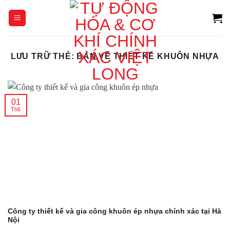
Chuyển
đến
nội
dung
LƯU TRỮ THẺ:
BẢN VẼ THIẾT KẾ KHUÔN NHỰA
01
Th6
Công ty thiết kế và gia công khuôn ép nhựa chính xác tại Hà
Nội