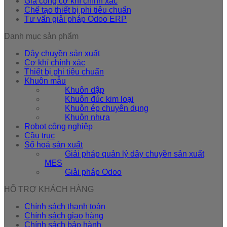
Gia công cơ khí chính xác
Chế tạo thiết bị phi tiêu chuẩn
Tư vấn giải pháp Odoo ERP
Danh mục sản phẩm
Dây chuyền sản xuất
Cơ khí chính xác
Thiết bị phi tiêu chuẩn
Khuôn mẫu
Khuôn dập
Khuôn đúc kim loại
Khuôn ép chuyên dụng
Khuôn nhựa
Robot công nghiệp
Cầu trục
Số hoá sản xuất
Giải pháp quản lý dây chuyền sản xuất
MES
Giải pháp Odoo
HỖ TRỢ KHÁCH HÀNG
Chính sách thanh toán
Chính sách giao hàng
Chính sách bảo hành