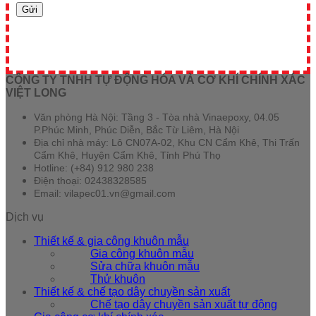
CÔNG TY TNHH TỰ ĐỘNG HÓA VÀ CƠ KHÍ CHÍNH XÁC
VIỆT LONG
Văn phòng Hà Nội: Tầng 3 - Tòa nhà Vinaepoxy, 04.05
P.Phúc Minh, Phúc Diễn, Bắc Từ Liêm, Hà Nội
Địa chỉ nhà máy: Lô CN07A-02, Khu CN Cẩm Khê, Thi Trấn
Cẩm Khê, Huyện Cẩm Khê, Tỉnh Phú Thọ
Hotline: (+84) 912 980 238
Điện thoại: 02438328585
Email: vilapec01.vn@gmail.com
Dịch vụ
Thiết kế & gia công khuôn mẫu
Gia công khuôn mẫu
Sửa chữa khuôn mẫu
Thử khuôn
Thiết kế & chế tạo dây chuyền sản xuất
Chế tạo dây chuyền sản xuất tự động