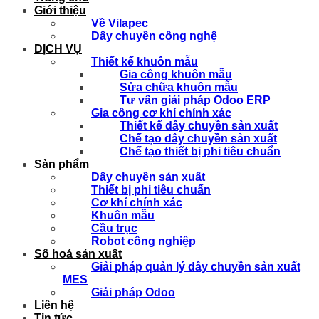
Giới thiệu
Về Vilapec
Dây chuyền công nghệ
DỊCH VỤ
Thiết kế khuôn mẫu
Gia công khuôn mẫu
Sửa chữa khuôn mẫu
Tư vấn giải pháp Odoo ERP
Gia công cơ khí chính xác
Thiết kế dây chuyền sản xuất
Chế tạo dây chuyền sản xuất
Chế tạo thiết bị phi tiêu chuẩn
Sản phẩm
Dây chuyền sản xuất
Thiết bị phi tiêu chuẩn
Cơ khí chính xác
Khuôn mẫu
Cầu trục
Robot công nghiệp
Số hoá sản xuất
Giải pháp quản lý dây chuyền sản xuất
MES
Giải pháp Odoo
Liên hệ
Tin tức