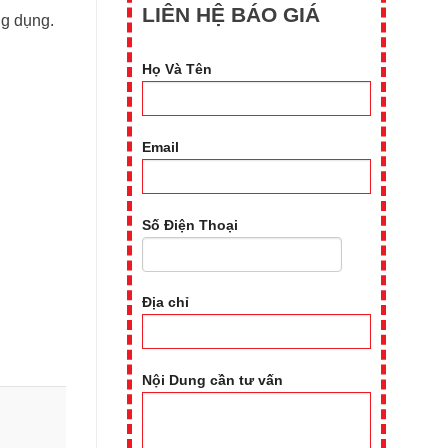
LIÊN HỆ BÁO GIÁ
ng dụng.
Họ Và Tên
Email
Số Điện Thoại
Địa chỉ
Nội Dung cần tư vấn