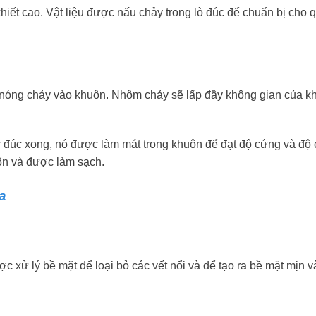
ết cao. Vật liệu được nấu chảy trong lò đúc để chuẩn bị cho q
nóng chảy vào khuôn. Nhôm chảy sẽ lấp đầy không gian của k
đúc xong, nó được làm mát trong khuôn để đạt độ cứng và độ 
ôn và được làm sạch.
a
 xử lý bề mặt để loại bỏ các vết nổi và để tạo ra bề mặt mịn v