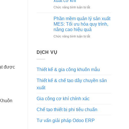
xuất cơ khí
khai
chất
ở
Chức năng bình luận bị tắt
MES
lượng,
Giải
trong
uy
pháp
nhà
Phần mềm quản lý sản xuất
tín
MES
máy
MES: Tối ưu hóa quy trình,
tại
tối
cơ
Hà
nâng cao hiệu quả
ưu
khí
Nội
ở
Chức năng bình luận bị tắt
sản
Phần
xuất
mềm
cơ
quản
khí
DỊCH VỤ
lý
sản
xuất
đạt được
Thiết kế & gia công khuôn mẫu
MES:
Tối
Thiết kế & chế tạo dây chuyền sản
ưu
hóa
xuất
quy
trình,
Gia công cơ khí chính xác
nâng
 Khuôn
cao
Chế tạo thiết bị phi tiêu chuẩn
hiệu
quả
Tư vấn giải pháp Odoo ERP