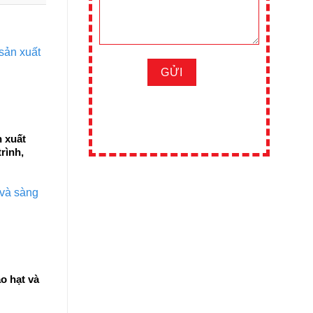
 xuất
rình,
o hạt và