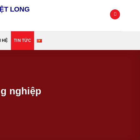
IỆT LONG
N HỆ
TIN TỨC
ng nghiệp