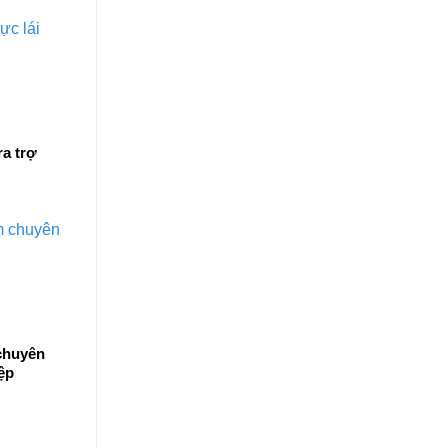
ra trợ
 chuyên
ệp