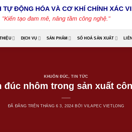
 TỰ ĐỘNG HÓA VÀ CƠ KHÍ CHÍNH XÁC V
"Kiến tạo đam mê, nâng tầm công nghệ."
 THIỆU
DỊCH VỤ
SẢN PHẨM
SỐ HOÁ SẢN XUẤT
LIÊ
KHUÔN ĐÚC
,
TIN TỨC
h đúc nhôm trong sản xuất cô
ĐÃ ĐĂNG TRÊN
THÁNG 6 3, 2024
BỞI
VILAPEC VIETLONG