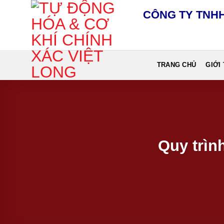
Chuyển
CÔNG TY TNHH
đến
nội
dung
TRANG CHỦ
GIỚI
Quy trìn