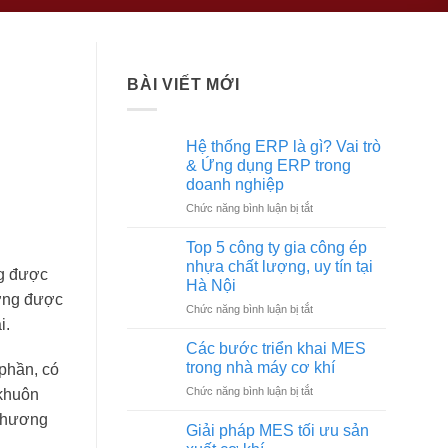
BÀI VIẾT MỚI
Hệ thống ERP là gì? Vai trò
& Ứng dụng ERP trong
doanh nghiệp
ở
Chức năng bình luận bị tắt
Hệ
thống
Top 5 công ty gia công ép
ERP
nhựa chất lượng, uy tín tại
ng được
là
Hà Nội
gì?
ường được
ở
Chức năng bình luận bị tắt
Vai
i.
Top
trò
5
&
Các bước triển khai MES
công
Ứng
trong nhà máy cơ khí
phần, có
ty
dụng
ở
Chức năng bình luận bị tắt
 khuôn
gia
ERP
Các
công
trong
 phương
bước
ép
Giải pháp MES tối ưu sản
doanh
triển
nhựa
nghiệp