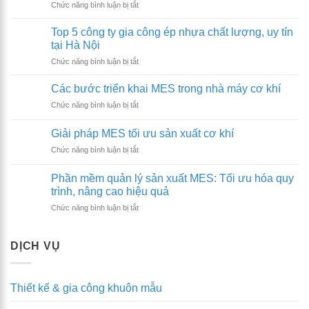
ở
Chức năng bình luận bị tắt
Hệ
thống
Top 5 công ty gia công ép nhựa chất lượng, uy tín
ERP
tại Hà Nội
là
ở
Chức năng bình luận bị tắt
gì?
Top
Vai
5
trò
Các bước triển khai MES trong nhà máy cơ khí
công
&
ở
Chức năng bình luận bị tắt
ty
Ứng
Các
gia
dụng
bước
công
Giải pháp MES tối ưu sản xuất cơ khí
ERP
triển
ép
trong
ở
Chức năng bình luận bị tắt
khai
nhựa
doanh
Giải
MES
chất
nghiệp
pháp
trong
Phần mềm quản lý sản xuất MES: Tối ưu hóa quy
lượng,
MES
nhà
trình, nâng cao hiệu quả
uy
tối
máy
tín
ở
Chức năng bình luận bị tắt
ưu
cơ
tại
Phần
sản
khí
Hà
mềm
xuất
Nội
quản
cơ
DỊCH VỤ
lý
khí
sản
xuất
Thiết kế & gia công khuôn mẫu
MES:
Tối