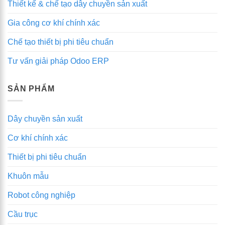
Thiết kế & chế tạo dây chuyền sản xuất
ưu
hóa
quy
Gia công cơ khí chính xác
trình,
nâng
Chế tạo thiết bị phi tiêu chuẩn
cao
hiệu
Tư vấn giải pháp Odoo ERP
quả
SẢN PHẨM
Dây chuyền sản xuất
Cơ khí chính xác
Thiết bị phi tiêu chuẩn
Khuôn mẫu
Robot công nghiệp
Cầu trục