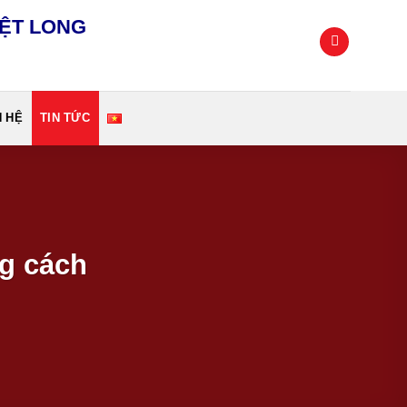
IỆT LONG
N HỆ
TIN TỨC
ng cách