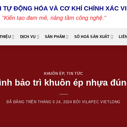
 TỰ ĐỘNG HÓA VÀ CƠ KHÍ CHÍNH XÁC V
"Kiến tạo đam mê, nâng tầm công nghệ."
 THIỆU
DỊCH VỤ
SẢN PHẨM
SỐ HOÁ SẢN XUẤT
LIÊ
KHUÔN ÉP
,
TIN TỨC
ình bảo trì khuôn ép nhựa đú
ĐÃ ĐĂNG TRÊN
THÁNG 5 24, 2024
BỞI
VILAPEC VIETLONG