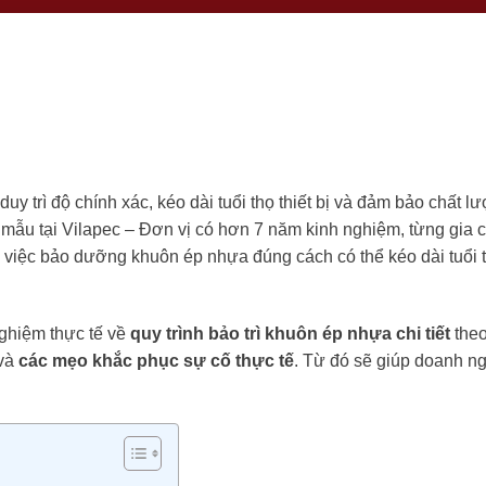
 duy trì độ chính xác, kéo dài tuổi thọ thiết bị và đảm bảo chất 
mẫu tại Vilapec – Đơn vị có hơn 7 năm kinh nghiệm, từng gia 
g việc bảo dưỡng khuôn ép nhựa đúng cách có thể kéo dài tuổi 
nghiệm thực tế về
quy trình bảo trì khuôn ép nhựa chi tiết
theo
 và
các mẹo khắc phục sự cố thực tế
. Từ đó sẽ
giúp doanh ng