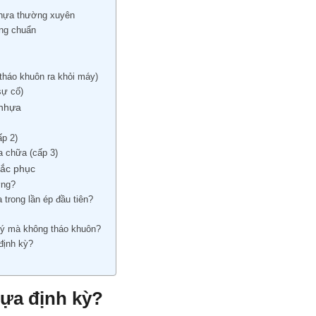
nhựa thường xuyên
úng chuẩn
 tháo khuôn ra khỏi máy)
sự cố)
 nhựa
ấp 2)
a chữa (cấp 3)
hắc phục
ơng?
trong lần ép đầu tiên?
 lý mà không tháo khuôn?
định kỳ?
hựa định kỳ?