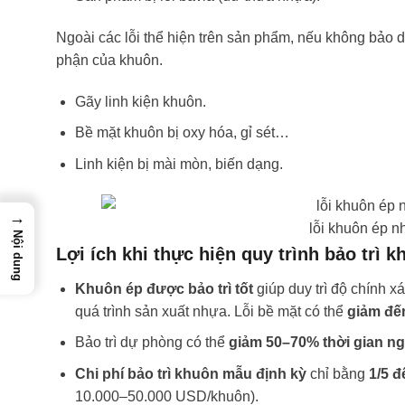
Ngoài các lỗi thể hiện trên sản phẩm, nếu không bảo 
phận của khuôn.
Gãy linh kiện khuôn.
Bề mặt khuôn bị oxy hóa, gỉ sét…
Linh kiện bị mài mòn, biến dạng.
→
lỗi khuôn ép n
Nội dung
Lợi ích khi thực hiện quy trình bảo trì
Khuôn ép được bảo trì tốt
giúp duy trì độ chính x
quá trình sản xuất nhựa. Lỗi bề mặt có thể
giảm đế
Bảo trì dự phòng có thể
giảm 50–70% thời gian n
Chi phí bảo trì khuôn mẫu định kỳ
chỉ bằng
1/5 đ
10.000–50.000 USD/khuôn).