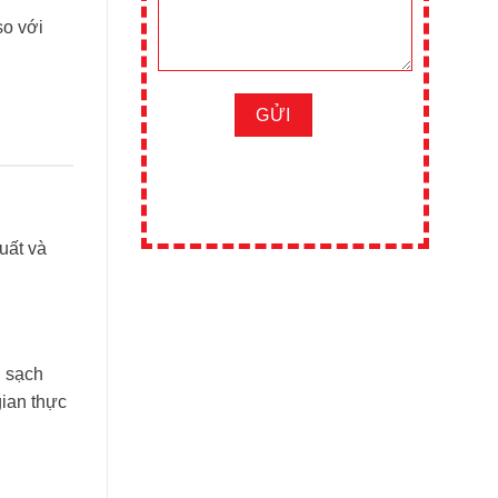
o với
xuất và
u sạch
gian thực