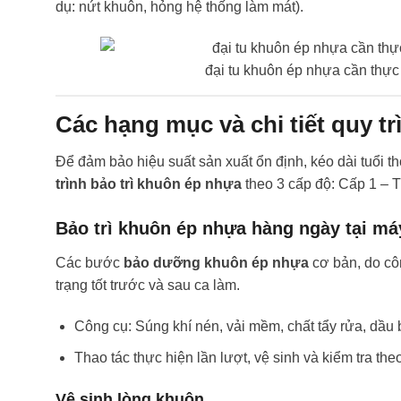
dụ: nứt khuôn, hỏng hệ thống làm mát).
đại tu khuôn ép nhựa cần thực
Các hạng mục và chi tiết quy 
Để đảm bảo hiệu suất sản xuất ổn định, kéo dài tuổi t
trình bảo trì khuôn ép nhựa
theo 3 cấp độ: Cấp 1 – T
Bảo trì khuôn ép nhựa hàng ngày tại máy
Các bước
bảo dưỡng khuôn ép nhựa
cơ bản, do cô
trạng tốt trước và sau ca làm.
Công cụ: Súng khí nén, vải mềm, chất tẩy rửa, dầu b
Thao tác thực hiện lần lượt, vệ sinh và kiểm tra t
Vệ sinh lòng khuôn