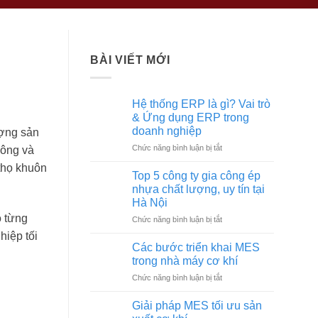
BÀI VIẾT MỚI
Hệ thống ERP là gì? Vai trò
& Ứng dụng ERP trong
doanh nghiệp
lượng sản
ở
Chức năng bình luận bị tắt
công và
Hệ
thọ khuôn
thống
Top 5 công ty gia công ép
ERP
nhựa chất lượng, uy tín tại
là
Hà Nội
gì?
 từng
ở
Chức năng bình luận bị tắt
Vai
Top
trò
hiệp tối
5
&
Các bước triển khai MES
công
Ứng
trong nhà máy cơ khí
ty
dụng
ở
Chức năng bình luận bị tắt
gia
ERP
Các
công
trong
bước
ép
Giải pháp MES tối ưu sản
doanh
triển
nhựa
nghiệp