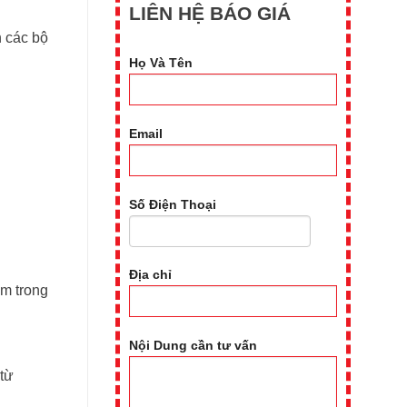
LIÊN HỆ BÁO GIÁ
h các bộ
Họ Và Tên
Email
Số Điện Thoại
Địa chỉ
ẩm trong
Nội Dung cần tư vấn
 từ