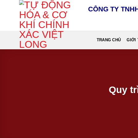
Chuyển
CÔNG TY TNHH
đến
nội
dung
TRANG CHỦ
GIỚI
Quy tr