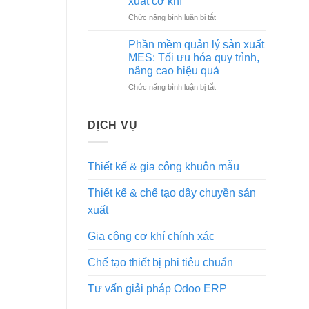
xuất cơ khí
khai
chất
ở
Chức năng bình luận bị tắt
MES
lượng,
Giải
trong
uy
pháp
nhà
Phần mềm quản lý sản xuất
tín
MES
máy
MES: Tối ưu hóa quy trình,
tại
tối
cơ
Hà
nâng cao hiệu quả
ưu
khí
Nội
ở
Chức năng bình luận bị tắt
sản
Phần
xuất
mềm
cơ
quản
khí
DỊCH VỤ
lý
sản
xuất
Thiết kế & gia công khuôn mẫu
MES:
Tối
Thiết kế & chế tạo dây chuyền sản
ưu
hóa
xuất
quy
trình,
Gia công cơ khí chính xác
nâng
cao
Chế tạo thiết bị phi tiêu chuẩn
hiệu
quả
Tư vấn giải pháp Odoo ERP