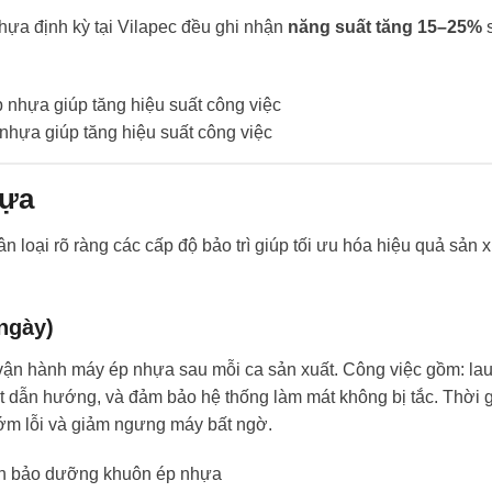
hựa định kỳ tại Vilapec đều ghi nhận
năng suất tăng 15–25%
s
 nhựa giúp tăng hiệu suất công việc
hựa
hân loại rõ ràng các cấp độ bảo trì giúp tối ưu hóa hiệu quả sản 
 ngày)
vận hành máy ép nhựa sau mỗi ca sản xuất. Công việc gồm: la
hốt dẫn hướng, và đảm bảo hệ thống làm mát không bị tắc. Thời 
 sớm lỗi và giảm ngưng máy bất ngờ.