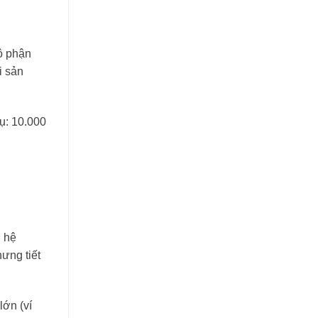
bộ phận
i sản
dụ: 10.000
g hệ
ưng tiết
lớn (ví