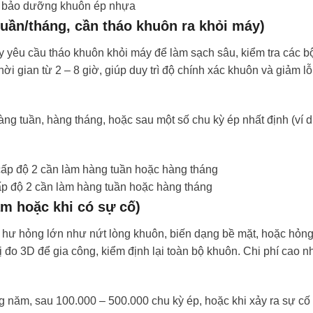
h bảo dưỡng khuôn ép nhựa
 tuần/tháng, cần tháo khuôn ra khỏi máy)
ày yêu cầu tháo khuôn khỏi máy để làm sạch sâu, kiểm tra các 
ời gian từ 2 – 8 giờ, giúp duy trì độ chính xác khuôn và giảm lỗ
àng tuần, hàng tháng, hoặc sau một số chu kỳ ép nhất định (ví 
ấp độ 2 cần làm hàng tuần hoặc hàng tháng
ăm hoặc khi có sự cố)
 hư hỏng lớn như nứt lòng khuôn, biến dạng bề mặt, hoặc hỏn
o 3D để gia công, kiểm định lại toàn bộ khuôn. Chi phí cao nh
năm, sau 100.000 – 500.000 chu kỳ ép, hoặc khi xảy ra sự cố 