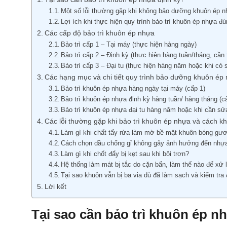
Một số lỗi thường gặp khi không bảo dưỡng khuôn ép 
Lợi ích khi thực hiện quy trình bảo trì khuôn ép nhựa đ
Các cấp độ bảo trì khuôn ép nhựa
Bảo trì cấp 1 – Tại máy (thực hiện hàng ngày)
Bảo trì cấp 2 – Định kỳ (thực hiện hàng tuần/tháng, cần
Bảo trì cấp 3 – Đại tu (thực hiện hàng năm hoặc khi có 
Các hạng mục và chi tiết quy trình bảo dưỡng khuôn ép
Bảo trì khuôn ép nhựa hàng ngày tại máy (cấp 1)
Bảo trì khuôn ép nhựa định kỳ hàng tuần/ hàng tháng (c
Bảo trì khuôn ép nhựa đại tu hàng năm hoặc khi cần sử
Các lỗi thường gặp khi bảo trì khuôn ép nhựa và cách k
Làm gì khi chất tẩy rửa làm mờ bề mặt khuôn bóng gư
Cách chọn dầu chống gỉ không gây ảnh hưởng đến nhựa 
Làm gì khi chốt đẩy bị kẹt sau khi bôi trơn?
Hệ thống làm mát bị tắc do cặn bẩn, làm thế nào để xử
Tại sao khuôn vẫn bị ba via dù đã làm sạch và kiểm tra 
Lời kết
Tại sao cần bảo trì khuôn ép n