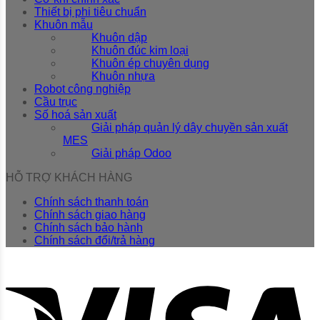
Thiết bị phi tiêu chuẩn
Khuôn mẫu
Khuôn dập
Khuôn đúc kim loại
Khuôn ép chuyên dụng
Khuôn nhựa
Robot công nghiệp
Cầu trục
Số hoá sản xuất
Giải pháp quản lý dây chuyền sản xuất
MES
Giải pháp Odoo
HỖ TRỢ KHÁCH HÀNG
Chính sách thanh toán
Chính sách giao hàng
Chính sách bảo hành
Chính sách đổi/trả hàng