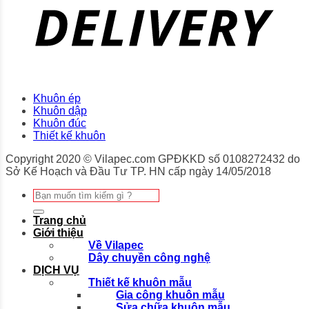
Khuôn ép
Khuôn dập
Khuôn đúc
Thiết kế khuôn
Copyright 2020 © Vilapec.com GPĐKKD số 0108272432 do
Sở Kế Hoạch và Đầu Tư TP. HN cấp ngày 14/05/2018
Tìm
kiếm:
Trang chủ
Giới thiệu
Về Vilapec
Dây chuyền công nghệ
DỊCH VỤ
Thiết kế khuôn mẫu
Gia công khuôn mẫu
Sửa chữa khuôn mẫu