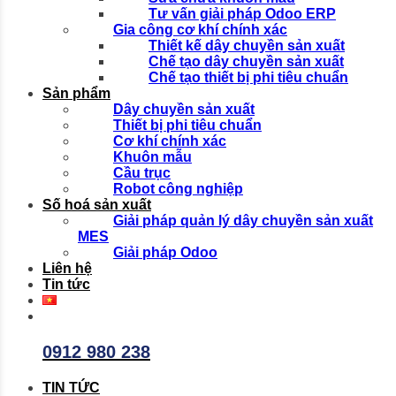
Tư vấn giải pháp Odoo ERP
Gia công cơ khí chính xác
Thiết kế dây chuyền sản xuất
Chế tạo dây chuyền sản xuất
Chế tạo thiết bị phi tiêu chuẩn
Sản phẩm
Dây chuyền sản xuất
Thiết bị phi tiêu chuẩn
Cơ khí chính xác
Khuôn mẫu
Cầu trục
Robot công nghiệp
Số hoá sản xuất
Giải pháp quản lý dây chuyền sản xuất
MES
Giải pháp Odoo
Liên hệ
Tin tức
0912 980 238
TIN TỨC