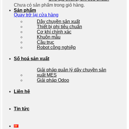
Chưa có sản phẩm trong giỏ hàng.
Sản phẩm
Quay trở lại cửa hàng
Dây chuyền sản xuất
Thiết bị phi tiêu chuẩn
Cơ khí chính xác
Khuôn mẫu
Cầu trục
Robot công nghiệp
Số hoá sản xuất
Giải pháp quản lý dây chuyền sản
xuất MES
Giải pháp Odoo
Liên hệ
Tin tức