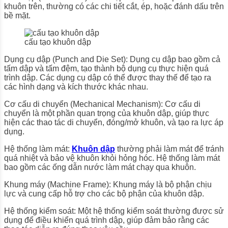
khuôn trên, thường có các chi tiết cắt, ép, hoặc đánh dấu trên
bề mặt.
cấu tạo khuôn dập
Dụng cụ dập (Punch and Die Set): Dụng cụ dập bao gồm cả
tấm dập và tấm đệm, tạo thành bộ dụng cụ thực hiện quá
trình dập. Các dụng cụ dập có thể được thay thế để tạo ra
các hình dạng và kích thước khác nhau.
Cơ cấu di chuyển (Mechanical Mechanism): Cơ cấu di
chuyển là một phần quan trọng của khuôn dập, giúp thực
hiện các thao tác di chuyển, đóng/mở khuôn, và tạo ra lực áp
dụng.
Hệ thống làm mát:
Khuôn dập
thường phải làm mát để tránh
quá nhiệt và bảo vệ khuôn khỏi hỏng hóc. Hệ thống làm mát
bao gồm các ống dẫn nước làm mát chạy qua khuôn.
Khung máy (Machine Frame): Khung máy là bộ phận chịu
lực và cung cấp hỗ trợ cho các bộ phận của khuôn dập.
Hệ thống kiểm soát: Một hệ thống kiểm soát thường được sử
dụng để điều khiển quá trình dập, giúp đảm bảo rằng các