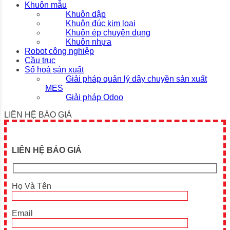
Khuôn mẫu
Khuôn dập
Khuôn đúc kim loại
Khuôn ép chuyên dụng
Khuôn nhựa
Robot công nghiệp
Cầu trục
Số hoá sản xuất
Giải pháp quản lý dây chuyền sản xuất
MES
Giải pháp Odoo
LIÊN HỆ BÁO GIÁ
LIÊN HỆ BÁO GIÁ
Họ Và Tên
Email