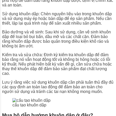
phù hợp để đảm bảo rằng khuôn dập được định vị chính xác
và an toàn.
Sử dụng khuôn dập: Chèn nguyên liệu vào trong khuôn dập
và sử dụng máy ép hoặc bàn dập để ép sản phẩm. Nếu cần
thiết, lặp lại quá trình này để sản xuất nhiều sản phẩm.
Bảo dưỡng và vệ sinh: Sau khi sử dụng, cần vệ sinh khuôn
dập để loại bỏ bụi bẩn, dầu mỡ và các chất cặn. Đảm bảo
rằng khuôn dập được bảo quản trong điều kiện khô ráo và
không bị ẩm ướt.
Kiểm tra và sửa chữa: Định kỳ kiểm tra khuôn dập để đảm
bảo rằng nó vẫn hoạt động tốt và không bị hỏng hoặc có lỗi
kỹ thuật. Nếu phát hiện bất kỳ vấn đề gì, cần sửa chữa hoặc
thay thế khuôn dập để đảm bảo sản phẩm đạt chất lượng
cao.
Lưu ý rằng việc sử dụng khuôn dập cần phải tuân thủ đầy đủ
các quy định an toàn lao động để đảm bảo an toàn cho
người sử dụng và tránh các tai nạn không mong muốn.
cấu tạo khuôn dập
Mua bộ dẫn hướng khuôn dập ở đâu?