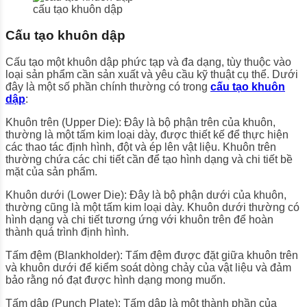
cấu tạo khuôn dập
Cấu tạo khuôn dập
Cấu tạo một khuôn dập phức tạp và đa dạng, tùy thuộc vào
loại sản phẩm cần sản xuất và yêu cầu kỹ thuật cụ thể. Dưới
đây là một số phần chính thường có trong
cấu tạo khuôn
dập
:
Khuôn trên (Upper Die): Đây là bộ phận trên của khuôn,
thường là một tấm kim loại dày, được thiết kế để thực hiện
các thao tác định hình, đột và ép lên vật liệu. Khuôn trên
thường chứa các chi tiết cần để tạo hình dạng và chi tiết bề
mặt của sản phẩm.
Khuôn dưới (Lower Die): Đây là bộ phận dưới của khuôn,
thường cũng là một tấm kim loại dày. Khuôn dưới thường có
hình dạng và chi tiết tương ứng với khuôn trên để hoàn
thành quá trình định hình.
Tấm đệm (Blankholder): Tấm đệm được đặt giữa khuôn trên
và khuôn dưới để kiểm soát dòng chảy của vật liệu và đảm
bảo rằng nó đạt được hình dạng mong muốn.
Tấm dập (Punch Plate): Tấm dập là một thành phần của