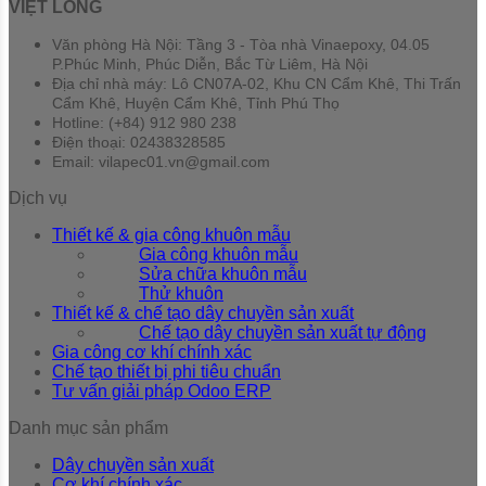
VIỆT LONG
Văn phòng Hà Nội: Tầng 3 - Tòa nhà Vinaepoxy, 04.05
P.Phúc Minh, Phúc Diễn, Bắc Từ Liêm, Hà Nội
Địa chỉ nhà máy: Lô CN07A-02, Khu CN Cẩm Khê, Thi Trấn
Cẩm Khê, Huyện Cẩm Khê, Tỉnh Phú Thọ
Hotline: (+84) 912 980 238
Điện thoại: 02438328585
Email: vilapec01.vn@gmail.com
Dịch vụ
Thiết kế & gia công khuôn mẫu
Gia công khuôn mẫu
Sửa chữa khuôn mẫu
Thử khuôn
Thiết kế & chế tạo dây chuyền sản xuất
Chế tạo dây chuyền sản xuất tự động
Gia công cơ khí chính xác
Chế tạo thiết bị phi tiêu chuẩn
Tư vấn giải pháp Odoo ERP
Danh mục sản phẩm
Dây chuyền sản xuất
Cơ khí chính xác