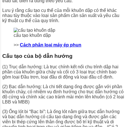
thao tác diễn ra đúng theo yêu cầu.
Lưu ý rằng cấu tạo cụ thể của mỗi khuôn dập có thể khác
nhau tùy thuộc vào loại sản phẩm cần sản xuất và yêu cầu
kỹ thuật cụ thể của quy trình.
cấu tạo khuôn dập
>>
Cách phân loại máy ép phun
Cấu tạo của bộ dẫn hướng
(1) Trục dẫn hướng: Là trục chính kết nối chu trình dập hai
phần của khuôn giữa chày và cối có 3 loại trục chính bao
gồm loại Đầu trơn, loại đầu di động và loại đầu cố định.
(2) Bạc dẫn hướng: Là chi tiết dạng ống được gắn với phần
khuôn chày, có nhiệm vụ định hướng cho trục dẫn hướng có
độ cứng và chính xác cao tránh mài mòn lên khuôn (có 2 loại
LBB và MBB)
(3) Ống lót bi “Bạc bi”: Là ống lót nằm giữa trục dẫn hướng
và bạc dẫn hướng có cấu tạo dạng ống và được gắn các
viên bi thép cứng lên thân ống được bố trí kỹ thuật và di
chuyển linh hoạt trơn chu và giảm tiếng ồn va đập…(Có 2