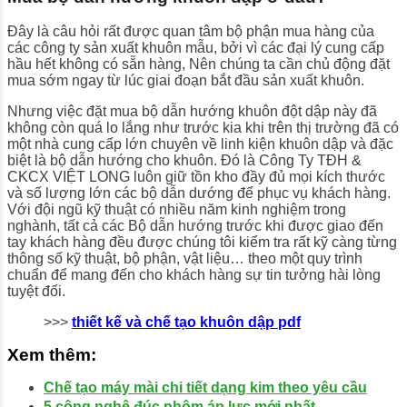
Đây là câu hỏi rất được quan tâm bộ phận mua hàng của
các công ty sản xuất khuôn mẫu, bởi vì các đại lý cung cấp
hầu hết không có sẵn hàng, Nên chúng ta cần chủ động đặt
mua sớm ngay từ lúc giai đoạn bắt đầu sản xuất khuôn.
Nhưng việc đặt mua bộ dẫn hướng khuôn đột dập này đã
không còn quá lo lắng như trước kia khi trên thị trường đã có
một nhà cung cấp lớn chuyên về linh kiện khuôn dập và đặc
biệt là bộ dẫn hướng cho khuôn. Đó là Công Ty TĐH &
CKCX VIỆT LONG luôn giữ tồn kho đầy đủ mọi kích thước
và số lượng lớn các bộ dẫn dướng để phục vụ khách hàng.
Với đội ngũ kỹ thuật có nhiều năm kinh nghiệm trong
nghành, tất cả các Bộ dẫn hướng trước khi được giao đến
tay khách hàng đều được chúng tôi kiểm tra rất kỹ càng từng
thông số kỹ thuật, bộ phận, vật liệu… theo một quy trình
chuẩn để mang đến cho khách hàng sự tin tưởng hài lòng
tuyệt đối.
>>>
thiết kế và chế tạo khuôn dập pdf
Xem thêm:
Chế tạo máy mài chi tiết dạng kim theo yêu cầu
5 công nghệ đúc nhôm áp lực mới nhất