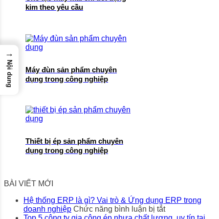
kim theo yêu cầu
→
Nội dung
Máy đùn sản phẩm chuyên
dụng trong công nghiệp
Thiết bị ép sản phẩm chuyên
dụng trong công nghiệp
BÀI VIẾT MỚI
Hệ thống ERP là gì? Vai trò & Ứng dụng ERP trong
ở
doanh nghiệp
Chức năng bình luận bị tắt
Hệ
Top 5 công ty gia công ép nhựa chất lượng, uy tín tại