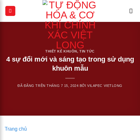
Chuyển
đến
nội
dung
THIẾT KẾ KHUÔN
,
TIN TỨC
4 sự đổi mới và sáng tạo trong sử dụng
khuôn mẫu
ĐÃ ĐĂNG TRÊN
THÁNG 7 15, 2024
BỞI
VILAPEC VIETLONG
Trang chủ