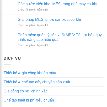
5
trò
Các bước triển khai MES trong nhà máy cơ khí
công
&
ở
Chức năng bình luận bị tắt
ty
Ứng
Các
gia
dụng
bước
công
Giải pháp MES tối ưu sản xuất cơ khí
ERP
triển
ép
trong
ở
Chức năng bình luận bị tắt
khai
nhựa
doanh
Giải
MES
chất
nghiệp
pháp
trong
Phần mềm quản lý sản xuất MES: Tối ưu hóa quy
lượng,
MES
nhà
trình, nâng cao hiệu quả
uy
tối
máy
tín
ở
Chức năng bình luận bị tắt
ưu
cơ
tại
Phần
sản
khí
Hà
mềm
xuất
Nội
quản
cơ
DỊCH VỤ
lý
khí
sản
xuất
Thiết kế & gia công khuôn mẫu
MES:
Tối
Thiết kế & chế tạo dây chuyền sản xuất
ưu
hóa
quy
Gia công cơ khí chính xác
trình,
nâng
Chế tạo thiết bị phi tiêu chuẩn
cao
hiệu