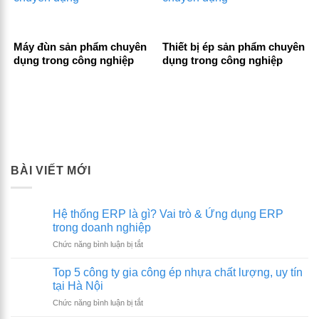
Máy đùn sản phẩm chuyên
Thiết bị ép sản phẩm chuyên
dụng trong công nghiệp
dụng trong công nghiệp
BÀI VIẾT MỚI
Hệ thống ERP là gì? Vai trò & Ứng dụng ERP
trong doanh nghiệp
ở
Chức năng bình luận bị tắt
Hệ
thống
Top 5 công ty gia công ép nhựa chất lượng, uy tín
ERP
tại Hà Nội
là
ở
Chức năng bình luận bị tắt
gì?
Top
Vai