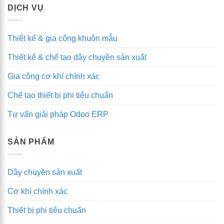
Nội
quản
cơ
DỊCH VỤ
lý
khí
sản
xuất
Thiết kế & gia công khuôn mẫu
MES:
Tối
Thiết kế & chế tạo dây chuyền sản xuất
ưu
hóa
quy
Gia công cơ khí chính xác
trình,
nâng
Chế tạo thiết bị phi tiêu chuẩn
cao
hiệu
Tư vấn giải pháp Odoo ERP
quả
SẢN PHẨM
Dây chuyền sản xuất
Cơ khí chính xác
Thiết bị phi tiêu chuẩn