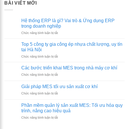
BÀI VIẾT MỚI
Hệ thống ERP là gì? Vai trò & Ứng dụng ERP
trong doanh nghiệp
ở
Chức năng bình luận bị tắt
Hệ
thống
Top 5 công ty gia công ép nhựa chất lượng, uy tín
ERP
tại Hà Nội
là
ở
Chức năng bình luận bị tắt
gì?
Top
Vai
5
trò
Các bước triển khai MES trong nhà máy cơ khí
công
&
ở
Chức năng bình luận bị tắt
ty
Ứng
Các
gia
dụng
bước
công
Giải pháp MES tối ưu sản xuất cơ khí
ERP
triển
ép
trong
ở
Chức năng bình luận bị tắt
khai
nhựa
doanh
Giải
MES
chất
nghiệp
pháp
trong
Phần mềm quản lý sản xuất MES: Tối ưu hóa quy
lượng,
MES
nhà
trình, nâng cao hiệu quả
uy
tối
máy
tín
ở
Chức năng bình luận bị tắt
ưu
cơ
tại
Phần
sản
khí
Hà
mềm
xuất