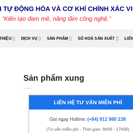
 TỰ ĐỘNG HÓA VÀ CƠ KHÍ CHÍNH XÁC V
"Kiến tạo đam mê, nâng tầm công nghệ."
 THIỆU
DỊCH VỤ
SẢN PHẨM
SỐ HOÁ SẢN XUẤT
LIÊ
Sản phẩm xung
LIÊN HỆ TƯ VẤN MIỄN PHÍ
Gọi ngay Hotline:
(+84) 912 980 238
(Tư vấn miễn phí - Thời gian: 8h00 - 17h00)